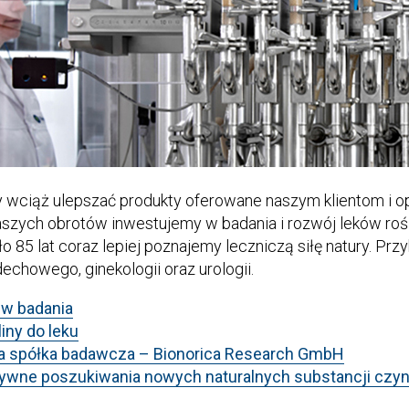
 wciąż ulepszać produkty oferowane naszym klientom i 
aszych obrotów inwestujemy w badania i rozwój leków rośl
o 85 lat coraz lepiej poznajemy leczniczą siłę natury. P
echowego, ginekologii oraz urologii.
 w badania
liny do leku
a spółka badawcza – Bionorica Research GmbH
ywne poszukiwania nowych naturalnych substancji czy