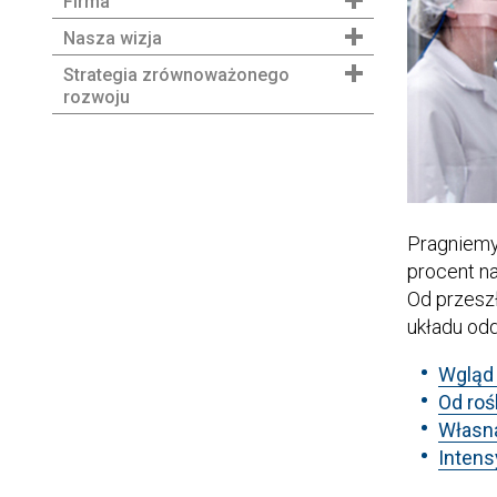
Firma
Nasza wizja
Strategia zrównoważonego
rozwoju
Pragniemy
procent n
Od przeszł
układu odd
Wgląd
Od roś
Własn
Intens