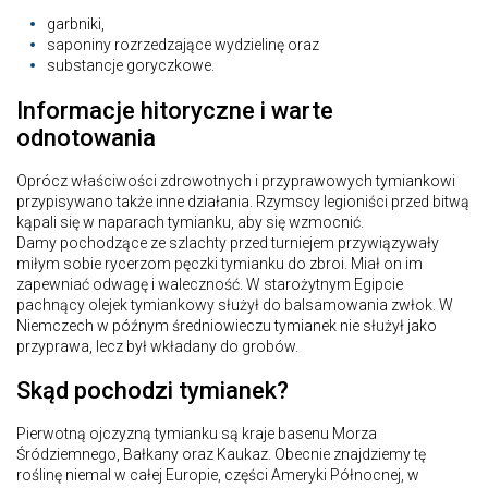
garbniki,
saponiny rozrzedzające wydzielinę oraz
substancje goryczkowe.
Informacje hitoryczne i warte
odnotowania
Oprócz właściwości zdrowotnych i przyprawowych tymiankowi
przypisywano także inne działania. Rzymscy legioniści przed bitwą
kąpali się w naparach tymianku, aby się wzmocnić.
Damy pochodzące ze szlachty przed turniejem przywiązywały
miłym sobie rycerzom pęczki tymianku do zbroi. Miał on im
zapewniać odwagę i waleczność. W starożytnym Egipcie
pachnący olejek tymiankowy służył do balsamowania zwłok. W
Niemczech w późnym średniowieczu tymianek nie służył jako
przyprawa, lecz był wkładany do grobów.
Skąd pochodzi tymianek?
Pierwotną ojczyzną tymianku są kraje basenu Morza
Śródziemnego, Bałkany oraz Kaukaz. Obecnie znajdziemy tę
roślinę niemal w całej Europie, części Ameryki Północnej, w