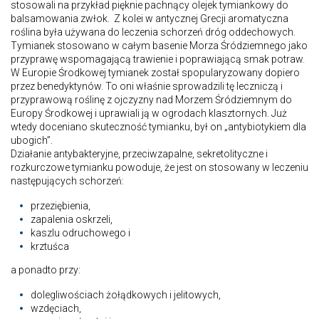
stosowali na przykład pięknie pachnący olejek tymiankowy do
balsamowania zwłok. Z kolei w antycznej Grecji aromatyczna
roślina była używana do leczenia schorzeń dróg oddechowych.
Tymianek stosowano w całym basenie Morza Śródziemnego jako
przyprawę wspomagającą trawienie i poprawiającą smak potraw.
W Europie Środkowej tymianek został spopularyzowany dopiero
przez benedyktynów. To oni właśnie sprowadzili tę leczniczą i
przyprawową roślinę z ojczyzny nad Morzem Śródziemnym do
Europy Środkowej i uprawiali ją w ogrodach klasztornych. Już
wtedy doceniano skuteczność tymianku, był on „antybiotykiem dla
ubogich”.
Działanie antybakteryjne, przeciwzapalne, sekretolityczne i
rozkurczowe tymianku powoduje, że jest on stosowany w leczeniu
następujących schorzeń:
przeziębienia,
zapalenia oskrzeli,
kaszlu odruchowego i
krztuśca
a ponadto przy:
dolegliwościach żołądkowych i jelitowych,
wzdęciach,