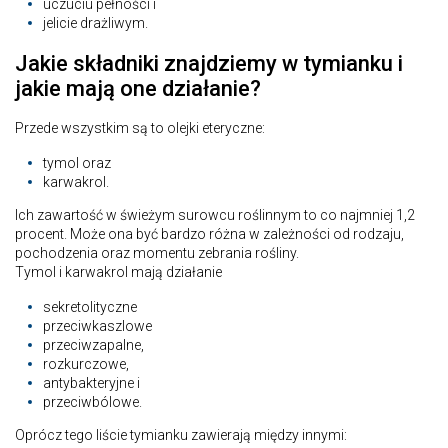
uczuciu pełności i
jelicie drażliwym.
Jakie składniki znajdziemy w tymianku i
jakie mają one działanie?
Przede wszystkim są to olejki eteryczne:
tymol oraz
karwakrol.
Ich zawartość w świeżym surowcu roślinnym to co najmniej 1,2
procent. Może ona być bardzo różna w zależności od rodzaju,
pochodzenia oraz momentu zebrania rośliny.
Tymol i karwakrol mają działanie
sekretolityczne
przeciwkaszlowe
przeciwzapalne,
rozkurczowe,
antybakteryjne i
przeciwbólowe.
Oprócz tego liście tymianku zawierają między innymi: