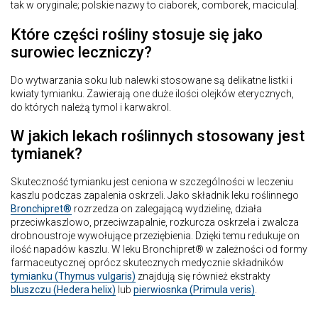
tak w oryginale; polskie nazwy to ciaborek, comborek, macicula].
Które części rośliny stosuje się jako
surowiec leczniczy?
Do wytwarzania soku lub nalewki stosowane są delikatne listki i
kwiaty tymianku. Zawierają one duże ilości olejków eterycznych,
do których należą tymol i karwakrol.
W jakich lekach roślinnych stosowany jest
tymianek?
Skuteczność tymianku jest ceniona w szczególności w leczeniu
kaszlu podczas zapalenia oskrzeli. Jako składnik leku roślinnego
Bronchipret®
rozrzedza on zalegającą wydzielinę, działa
przeciwkaszlowo, przeciwzapalnie, rozkurcza oskrzela i zwalcza
drobnoustroje wywołujące przeziębienia. Dzięki temu redukuje on
ilość napadów kaszlu. W leku Bronchipret® w zależności od formy
farmaceutycznej oprócz skutecznych medycznie składników
tymianku (Thymus vulgaris)
znajdują się również ekstrakty
bluszczu (Hedera helix)
lub
pierwiosnka (Primula veris)
.