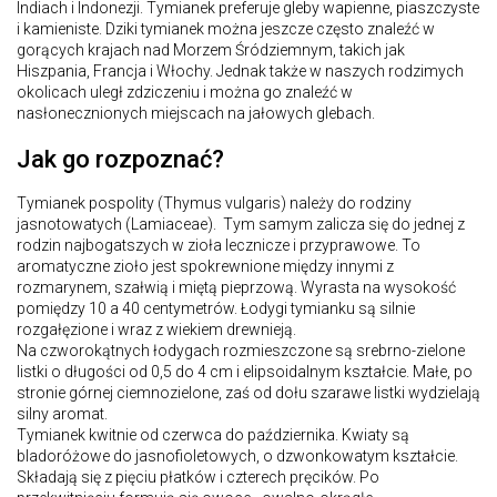
Indiach i Indonezji. Tymianek preferuje gleby wapienne, piaszczyste
i kamieniste. Dziki tymianek można jeszcze często znaleźć w
gorących krajach nad Morzem Śródziemnym, takich jak
Hiszpania, Francja i Włochy. Jednak także w naszych rodzimych
okolicach uległ zdziczeniu i można go znaleźć w
nasłonecznionych miejscach na jałowych glebach.
Jak go rozpoznać?
Tymianek pospolity (Thymus vulgaris) należy do rodziny
jasnotowatych (Lamiaceae). Tym samym zalicza się do jednej z
rodzin najbogatszych w zioła lecznicze i przyprawowe. To
aromatyczne zioło jest spokrewnione między innymi z
rozmarynem, szałwią i miętą pieprzową. Wyrasta na wysokość
pomiędzy 10 a 40 centymetrów. Łodygi tymianku są silnie
rozgałęzione i wraz z wiekiem drewnieją.
Na czworokątnych łodygach rozmieszczone są srebrno-zielone
listki o długości od 0,5 do 4 cm i elipsoidalnym kształcie. Małe, po
stronie górnej ciemnozielone, zaś od dołu szarawe listki wydzielają
silny aromat.
Tymianek kwitnie od czerwca do października. Kwiaty są
bladoróżowe do jasnofioletowych, o dzwonkowatym kształcie.
Składają się z pięciu płatków i czterech pręcików. Po