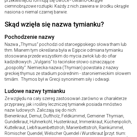
przekwitnięciu formują się owoce - owalno-okrągłe
ciemnobrązowe rozłupki. Każdy z nich zawiera w środku okrągłe
nasiona o niemal czarnej barwie.
Skąd wzięła się nazwa tymianku?
Pochodzenie nazwy
Nazwa „Thymus“ pochodzi od staroegipskiego słowa tham lub
thm. Mianem tym określana była w Egipcie odmiana tymianku
stosowana przede wszystkim do mycia zwłok lub do ofiar
kadzidłowych. „Vulgaris“ to łacińskie słowo oznaczające
„pospolity“. Niemiecka nazwa (Thymian) powstała z nazwy
greckiej thymus ze stadium pośrednim - staroniemieckim słowem
timiâm. Thymos był w Grecji synonimem siły i odwagi.
Ludowe nazwy tymianku
Ze względu na cały szereg zastosowań zarówno w charakterze
przyprawy, jak i rośliny leczniczej tymianek posiada mnóstwo
nazw ludowych. Zaliczają się do nich:
Bienenkraut, Demut, Duftholz, Feldkümmel, Gemeiner Thymian,
Gundelkraut, Hühnerkohl, Hustenkraut, Immenkraut, Küchenpolich,
Kuttelkraut, Liebfrauenbettstroh, Marienbettstroh, Rainkümmel,
Römischer Quendel, Welscher Quendel i Wurstkraut [przyt. tłum: