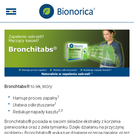
Bronchtabs
® to lek, który:
1
Hamuje proces zapalny
1
Ułatwia odkrztuszanie
2,3
Redukuje napady kaszlu
Bronchitabs® posiada w swoim składzie ekstrakty z korzenia
pierwiosnka oraz z ziela tymianku. Dzięki działaniu na przyczynę
problemu, Bronchitabs® wykazuje działanie przeciwzapalne, przez