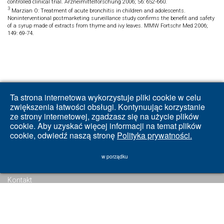
controlled clinical trial. Arzneimittelforschung 2006; 56: 652-660.
3
Marzian O: Treatment of acute bronchitis in children and adolescents.
Noninterventional postmarketing surveillance study confirms the benefit and safety
of a syrup made of extracts from thyme and ivy leaves. MMW Fortschr Med 2006;
149: 69-74.
Ta strona internetowa wykorzystuje pliki cookie w celu
zwiększenia łatwości obsługi. Kontynuując korzystanie
ze strony internetowej, zgadzasz się na użycie plików
cookie. Aby uzyskać więcej informacji na temat plików
cookie, odwiedź naszą stronę
Polityka prywatności.
w porządku
Kodeks Postępowania
Kontakt
Polityka Prywatności
Zgłaszanie naruszeń
Regulamin