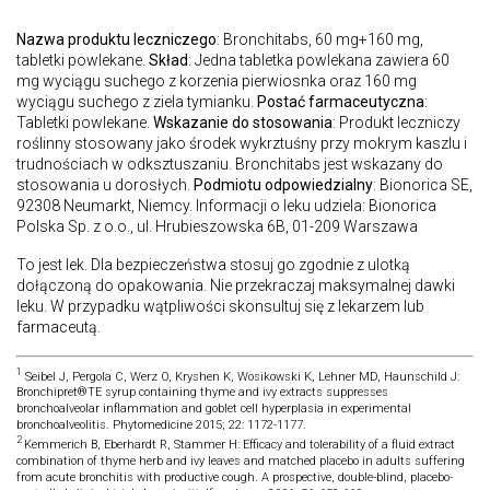
Nazwa produktu leczniczego
: Bronchitabs, 60 mg+160 mg,
tabletki powlekane.
Skład
: Jedna tabletka powlekana zawiera 60
mg wyciągu suchego z korzenia pierwiosnka oraz 160 mg
wyciągu suchego z ziela tymianku.
Postać farmaceutyczna
:
Tabletki powlekane.
Wskazanie do stosowania
: Produkt leczniczy
roślinny stosowany jako środek wykrztuśny przy mokrym kaszlu i
trudnościach w odksztuszaniu. Bronchitabs jest wskazany do
stosowania u dorosłych.
Podmiotu odpowiedzialny
: Bionorica SE,
92308 Neumarkt, Niemcy. Informacji o leku udziela: Bionorica
Polska Sp. z o.o., ul. Hrubieszowska 6B, 01-209 Warszawa
To jest lek. Dla bezpieczeństwa stosuj go zgodnie z ulotką
dołączoną do opakowania. Nie przekraczaj maksymalnej dawki
leku. W przypadku wątpliwości skonsultuj się z lekarzem lub
farmaceutą.
1
Seibel J, Pergola C, Werz O, Kryshen K, Wosikowski K, Lehner MD, Haunschild J:
Bronchipret®TE syrup containing thyme and ivy extracts suppresses
bronchoalveolar inflammation and goblet cell hyperplasia in experimental
bronchoalveolitis. Phytomedicine 2015; 22: 1172-1177.
2
Kemmerich B, Eberhardt R, Stammer H: Efficacy and tolerability of a fluid extract
combination of thyme herb and ivy leaves and matched placebo in adults suffering
from acute bronchitis with productive cough. A prospective, double-blind, placebo-