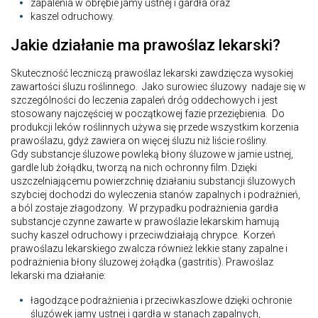
zapalenia w obrębie jamy ustnej i gardła oraz
kaszel odruchowy.
Jakie działanie ma prawoślaz lekarski?
Skuteczność leczniczą prawoślaz lekarski zawdzięcza wysokiej
zawartości śluzu roślinnego. Jako surowiec śluzowy nadaje się w
szczególności do leczenia zapaleń dróg oddechowych i jest
stosowany najczęściej w początkowej fazie przeziębienia. Do
produkcji leków roślinnych używa się przede wszystkim korzenia
prawoślazu, gdyż zawiera on więcej śluzu niż liście rośliny.
Gdy substancje śluzowe powleką błony śluzowe w jamie ustnej,
gardle lub żołądku, tworzą na nich ochronny film. Dzięki
uszczelniającemu powierzchnię działaniu substancji śluzowych
szybciej dochodzi do wyleczenia stanów zapalnych i podrażnień,
a ból zostaje złagodzony. W przypadku podrażnienia gardła
substancje czynne zawarte w prawoślazie lekarskim hamują
suchy kaszel odruchowy i przeciwdziałają chrypce. Korzeń
prawoślazu lekarskiego zwalcza również lekkie stany zapalne i
podrażnienia błony śluzowej żołądka (gastritis). Prawoślaz
lekarski ma działanie:
łagodzące podrażnienia i przeciwkaszlowe dzięki ochronie
śluzówek jamy ustnej i gardła w stanach zapalnych,