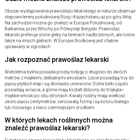
Obszar występowania prawoślazu lekarskiego w naturze obejmuje
stepowe tereny południowej Rosji i Kazachstanu aż po góry Ałtaj.
Na zachodzie można go znaleźć w Europie Południowej, od
Bałkanów, przez Włochy po Półwysep Iberyjski. Prawoślaz
lekarski preferuje słone gleby na terenach nadbrzeżnych, ale rośnie
także na innych glebach. W Europie Środkowej jest chętnie
uprawiany w ogrodach.
Jak rozpoznać prawoślaz lekarski
Wieloletnia bylina posiada prostą łodygę o długości do dwóch
metrów z miękkimi, delikatnymi włoskami. Liście posiadają trzy do
pięciu płytkich klap i są dłoniasto unerwione. Dolne listki często
posiadają wcięcia, a górne mają kształt zbliżony do trójkąta i
miękkie włoski po obu stronach. Kwiaty rośliny mają wielkość
około pięciu centymetrów, sercowatą formę i są koloru białego
lub różowego z nieco ciemniejszym środkiem.
W których lekach roślinnych można
znaleźć prawoślaz lekarski?