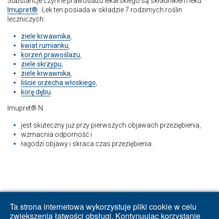
Substancje czynne prawoślazu lekarskiego są składnikiem leku
Imupret®
. Lek ten posiada w składzie 7 rodzimych roślin
leczniczych:
ziele krwawnika
,
kwiat rumianku
,
korzeń prawoślazu
,
ziele skrzypu
,
ziele krwawnika
,
liście orzecha włoskiego
,
korę dębu
.
Imupret® N
jest skuteczny już przy pierwszych objawach przeziębienia,
wzmacnia odporność i
łagodzi objawy i skraca czas przeziębienia.
Ta strona internetowa wykorzystuje pliki cookie w celu
zwiększenia łatwości obsługi. Kontynuując korzystanie