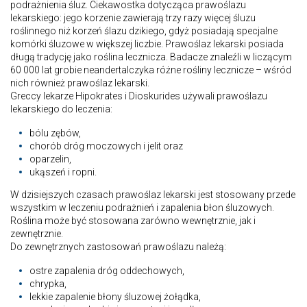
podrażnienia śluz. Ciekawostka dotycząca prawoślazu
lekarskiego: jego korzenie zawierają trzy razy więcej śluzu
roślinnego niż korzeń ślazu dzikiego, gdyż posiadają specjalne
komórki śluzowe w większej liczbie. Prawoślaz lekarski posiada
długą tradycję jako roślina lecznicza. Badacze znaleźli w liczącym
60 000 lat grobie neandertalczyka różne rośliny lecznicze – wśród
nich również prawoślaz lekarski.
Greccy lekarze Hipokrates i Dioskurides używali prawoślazu
lekarskiego do leczenia:
bólu zębów,
chorób dróg moczowych i jelit oraz
oparzelin,
ukąszeń i ropni.
W dzisiejszych czasach prawoślaz lekarski jest stosowany przede
wszystkim w leczeniu podrażnień i zapalenia błon śluzowych.
Roślina może być stosowana zarówno wewnętrznie, jak i
zewnętrznie.
Do zewnętrznych zastosowań prawoślazu należą:
ostre zapalenia dróg oddechowych,
chrypka,
lekkie zapalenie błony śluzowej żołądka,