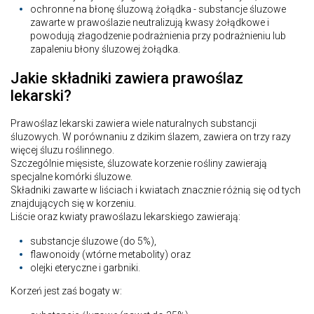
ochronne na błonę śluzową żołądka - substancje śluzowe
zawarte w prawoślazie neutralizują kwasy żołądkowe i
powodują złagodzenie podrażnienia przy podrażnieniu lub
zapaleniu błony śluzowej żołądka.
Jakie składniki zawiera prawoślaz
lekarski?
Prawoślaz lekarski zawiera wiele naturalnych substancji
śluzowych. W porównaniu z dzikim ślazem, zawiera on trzy razy
więcej śluzu roślinnego.
Szczególnie mięsiste, śluzowate korzenie rośliny zawierają
specjalne komórki śluzowe.
Składniki zawarte w liściach i kwiatach znacznie różnią się od tych
znajdujących się w korzeniu.
Liście oraz kwiaty prawoślazu lekarskiego zawierają:
substancje śluzowe (do 5%),
flawonoidy (wtórne metabolity) oraz
olejki eteryczne i garbniki.
Korzeń jest zaś bogaty w: