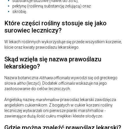
substancje śluzowe (nawet do 35%),
pektynę (roślinną substancję żelującą) oraz
skrobię.
Które części rośliny stosuje się jako
surowiec leczniczy?
W lekach roślinnych wykorzystuje się przede wszystkim korzenie,
liście oraz kwiaty prawoślazu lekarskiego.
Skąd wzięła się nazwa prawoślazu
lekarskiego?
Nazwa botaniczna
Althaea officinalis
wywodzi się od greckiego
słowa
altho
(leczyć). Dodatek
officinalis
wskazuje na jego
zastosowanie do celów leczniczych.
Angielską nazwę
marshmallow
prawoślaz lekarski zawdzięcza
angielskim cukiernikom. Z bogatych w cukier korzeni rośliny
leczniczej wytwarzali oni pierwsze pianki marshmallow -
zawierające dużą ilość cukru miękkie i kleiste słodycze.
Gdzie można znaleźć prawoślaz lekarski?