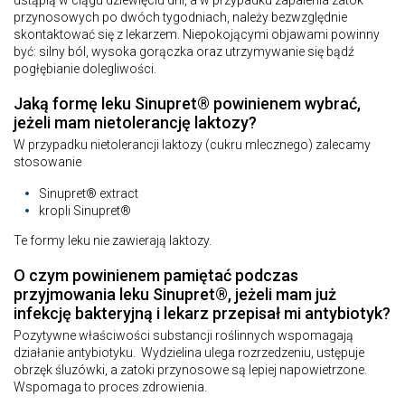
przynosowych po dwóch tygodniach, należy bezwzględnie
skontaktować się z lekarzem. Niepokojącymi objawami powinny
być: silny ból, wysoka gorączka oraz utrzymywanie się bądź
pogłębianie dolegliwości.
Jaką formę leku Sinupret® powinienem wybrać,
jeżeli mam nietolerancję laktozy?
W przypadku nietolerancji laktozy (cukru mlecznego) zalecamy
stosowanie
Sinupret® extract
kropli Sinupret®
Te formy leku nie zawierają laktozy.
O czym powinienem pamiętać podczas
przyjmowania leku Sinupret®, jeżeli mam już
infekcję bakteryjną i lekarz przepisał mi antybiotyk?
Pozytywne właściwości substancji roślinnych wspomagają
działanie antybiotyku. Wydzielina ulega rozrzedzeniu, ustępuje
obrzęk śluzówki, a zatoki przynosowe są lepiej napowietrzone.
Wspomaga to proces zdrowienia.