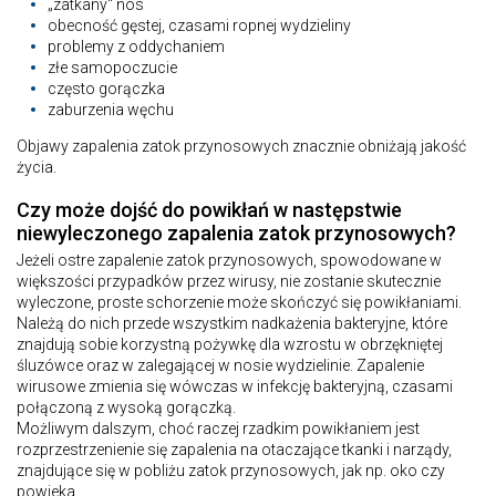
„zatkany“ nos
obecność gęstej, czasami ropnej wydzieliny
problemy z oddychaniem
złe samopoczucie
często gorączka
zaburzenia węchu
Objawy zapalenia zatok przynosowych znacznie obniżają jakość
życia.
Czy może dojść do powikłań w następstwie
niewyleczonego zapalenia zatok przynosowych?
Jeżeli ostre zapalenie zatok przynosowych, spowodowane w
większości przypadków przez wirusy, nie zostanie skutecznie
wyleczone, proste schorzenie może skończyć się powikłaniami.
Należą do nich przede wszystkim nadkażenia bakteryjne, które
znajdują sobie korzystną pożywkę dla wzrostu w obrzękniętej
śluzówce oraz w zalegającej w nosie wydzielinie. Zapalenie
wirusowe zmienia się wówczas w infekcję bakteryjną, czasami
połączoną z wysoką gorączką.
Możliwym dalszym, choć raczej rzadkim powikłaniem jest
rozprzestrzenienie się zapalenia na otaczające tkanki i narządy,
znajdujące się w pobliżu zatok przynosowych, jak np. oko czy
powieka.