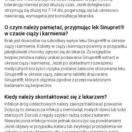
tolerancję również przez dłuższy czas. Jeżeli dolegliwości
utrzymują się dłużej niż 7-14 dni, pogarszają się lub okresowo
nawracają, wymagana jest konsultacja lekarska.
O czym należy pamiętać, przyjmując lek Sinupret®
w czasie ciąży i karmienia?
Brak jest dowodów na szkodliwy wpływ leku Sinupret® w okresie
ciąży i karmienia. Kobiety w ciąży i karmiące powinny w przypadku
jakiejkolwiek choroby zgłosić się do lekarza. Ze względów
bezpieczeństwa należy unikać podawania Sinupret® extract w
okresie ciąży i karmienia,. Jeżeli po dokładnym rozważeniu
medycznych korzyści i ryzyka zostanie zalecone stosowanie leku
Sinupret® w okresie ciąży, zalecamy tabletki drażowane
Sinupret®, których stężenia zgodnie z przeprowadzonymi
badaniami są bezpieczne.
Kiedy należy skontaktować się z lekarzem?
Infekcje dróg oddechowych należy zawsze traktować poważnie.
Dotyczy to zwłaszcza infekcji u niemowląt, małych dzieci lub ludzi
starszych. Dorośli z reguły szybko radzą sobie z katarem.
Niewyleczona infekcja może jednak skończyć się powikłaniami.
Jeżeli objawy w przypadku kataru lub zwykłego przeziębienia nie
ustąpią w ciągu dziewięciu dni, a w przypadku zapalenia zatok