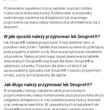
Przeniesieniu zapalenia można zapobiec poprzez szybkie
rozpoczęcie właściwej kuracji. Kolejna rada: w przypadku
nadmiernego nasilenia się dolegliwości lub znacznego
pogorszenia się stanu należy niezwłocznie skontaktować się z
lekarzem.
W jaki sposób należy przyjmować lek Sinupret®?
Lek Sinupret® najlepiej przyjmować 3 razy dziennie: rano, w
południe i wieczorem. Tabletki drażowane są łatwe do połknięcia,
jeżeli popijemy je łykiem wody. Można je przyjmować niezależnie
od posiłków. Należy przestrzegać zasad dawkowania tabletek
drażowanych Sinupret® oraz kropli dla dzieci Sinupret® w
zależności od wieku. Poza tym dla dzieci od dwóch lat
opracowaliśmy specjalny sok Sinupret® o bardzo przyjemnym
smaku, a przy tym bezpieczny dla zębów.
Jak długo należy przyjmować lek Sinupret®?
W przypadku ostrego zapalenia zatok przynosowych
przyjmowanie leku należy kontynuować jeszcze przez kilka dni po
ustąpieniu dolegliwości w celu ustabilizowania funkcji śluzówki
oraz uniknięcia nawrotów. W uzasadnionych przypadkach lek
Sinupret® można przyjmować ze względu na jego wysoką