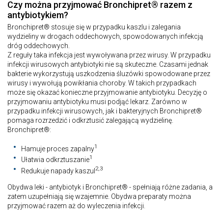
Czy można przyjmować Bronchipret® razem z
antybiotykiem?
Bronchipret® stosuje się w przypadku kaszlu i zalegania
wydzieliny w drogach oddechowych, spowodowanych infekcją
dróg oddechowych.
Z reguły taka infekcja jest wywoływana przez wirusy. W przypadku
infekcji wirusowych antybiotyki nie są skuteczne. Czasami jednak
bakterie wykorzystują uszkodzenia śluzówki spowodowane przez
wirusy i wywołują powikłania choroby. W takich przypadkach
może się okazać konieczne przyjmowanie antybiotyku. Decyzję o
przyjmowaniu antybiotyku musi podjąć lekarz. Zarówno w
przypadku infekcji wirusowych, jak i bakteryjnych Bronchipret®
pomaga rozrzedzić i odkrztusić zalegającą wydzielinę.
Bronchipret®:
1
Hamuje proces zapalny
1
Ułatwia odkrztuszanie
2,3
Redukuje napady kaszul
Obydwa leki - antybiotyk i Bronchipret® - spełniają różne zadania, a
zatem uzupełniają się wzajemnie. Obydwa preparaty można
przyjmować razem aż do wyleczenia infekcji.