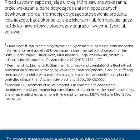
Przed użyciem zapoznaj się z ulotką, która zawiera wskazania,
przeciwskazania, dane dotyczące działań niepożądanych i
dawkowanie oraz informację dotyczące stosowania produktu
leczniczego, bądź skonsultuj się z lekarzem lub farmaceutą, gdyż
każdy lek niewłaściwie stosowany zagraża Twojemu życiu lub
zdrowiu.
1
Bronchipret® syrupcontaining thyme and ivy extracts suppresses bronchoalveolar
inflammation and goblet cell hyperplasia in experimental bronchoalveolitis. Jan
Seibel, Carlo Pergola, Oliver Werz, Kirill Kryshen, Katja Wosikowski, Martin D.
Lehner, Jutta Haunschild; Phytomedicine 22 (2015) 1172-1177.
2
Kemmerich B, Eberhardt R, Stammer H.: Efficacy and tolerability of a fluid extract
combination of thyme herb and ivy leaves and matched placebo in adults suffering
from acute bronchitis with productive cough. A prospective, double-blind, placebo-
controlled clinical trial. Arzneimittelforschung, 2006; 56: 652-660.
3
Marzian O.: Treatment of acute bronchitis in children and adolescents.
Noninterventional postmarketing surveillance study confirms the benefit and safety
of a syrup made of extracts from thyme and ivy leaves. MMW Fortschr Med, 2006;
149: 69-74.
Ta strona internetowa wykorzystuje pliki cookie w celu