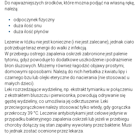
Do najważniejszych środków, które można podjąć na własną rękę,
należą:
odpoczynek fizyczny
duża ilość snu
duża ilość płynów
Leżenie w łóżku nie jest konieczne (i nie jest zalecane), jednak ciało
potrzebuje teraz energii do walki z infekcją.
W przebiegu ostrego zapalenia oskrzeli zabronione jest palenie
tytoniu, gdyż powoduje to dodatkowe uszkodzenie i podrażnienie
błon śluzowych. Możemy również łagodzić objawy prostymi,
domowymi sposobami. Należą do nich herbatka z kwiatu lipy i
czarnego bzu lub olejki eteryczne do nacierania (nie stosować u
małych dzieci).
Leki rozrzedzające wydzielinę, np. ekstrakt tymianku w połączeniu
z ekstraktem bluszczu i pierwiosnka, powodują odrywanie się
gęstej wydzieliny, co umożliwia jej odkrztuszenie. Leki
przeciwgorączkowe należy stosować tylko wtedy, gdy gorączka
przekroczy 39 °C. Leczenie antybiotykami jest celowe jedynie w
przypadku bakteryjnego zapalenia oskrzeli lub jeżeli w przebiegu
choroby dołączy się stan zapalny wywołany przez bakterie. Musi
to jednak zostać ocenione przez lekarza.