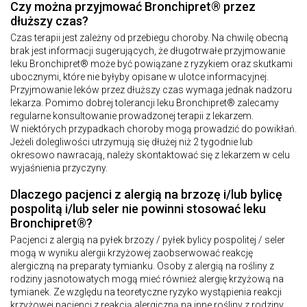
Czy można przyjmować Bronchipret® przez
dłuższy czas?
Czas terapii jest zależny od przebiegu choroby. Na chwilę obecną
brak jest informacji sugerujących, że długotrwałe przyjmowanie
leku Bronchipret® może być powiązane z ryzykiem oraz skutkami
ubocznymi, które nie byłyby opisane w ulotce informacyjnej.
Przyjmowanie leków przez dłuższy czas wymaga jednak nadzoru
lekarza. Pomimo dobrej tolerancji leku Bronchipret® zalecamy
regularne konsultowanie prowadzonej terapii z lekarzem.
W niektórych przypadkach choroby mogą prowadzić do powikłań.
Jeżeli dolegliwości utrzymują się dłużej niż 2 tygodnie lub
okresowo nawracają, należy skontaktować się z lekarzem w celu
wyjaśnienia przyczyny.
Dlaczego pacjenci z alergią na brzozę i/lub bylicę
pospolitą i/lub seler nie powinni stosować leku
Bronchipret®?
Pacjenci z alergią na pyłek brzozy / pyłek bylicy pospolitej / seler
mogą w wyniku alergii krzyżowej zaobserwować reakcję
alergiczną na preparaty tymianku. Osoby z alergią na rośliny z
rodziny jasnotowatych mogą mieć również alergię krzyżową na
tymianek. Ze względu na teoretyczne ryzyko wystąpienia reakcji
krzyżowej pacjenci z reakcją alergiczną na inne rośliny z rodziny