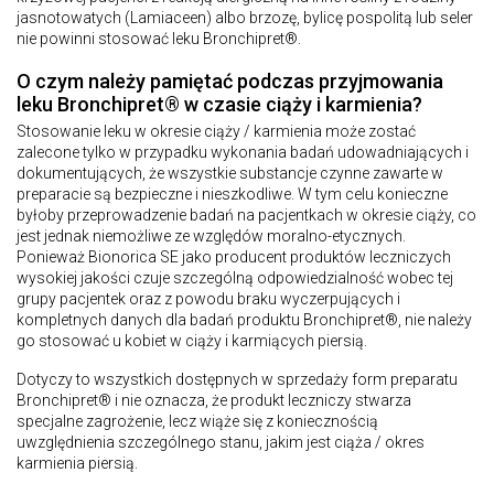
jasnotowatych (Lamiaceen) albo brzozę, bylicę pospolitą lub seler
nie powinni stosować leku Bronchipret®.
O czym należy pamiętać podczas przyjmowania
leku Bronchipret® w czasie ciąży i karmienia?
Stosowanie leku w okresie ciąży / karmienia może zostać
zalecone tylko w przypadku wykonania badań udowadniających i
dokumentujących, że wszystkie substancje czynne zawarte w
preparacie są bezpieczne i nieszkodliwe. W tym celu konieczne
byłoby przeprowadzenie badań na pacjentkach w okresie ciąży, co
jest jednak niemożliwe ze względów moralno-etycznych.
Ponieważ Bionorica SE jako producent produktów leczniczych
wysokiej jakości czuje szczególną odpowiedzialność wobec tej
grupy pacjentek oraz z powodu braku wyczerpujących i
kompletnych danych dla badań produktu Bronchipret®, nie należy
go stosować u kobiet w ciąży i karmiących piersią.
Dotyczy to wszystkich dostępnych w sprzedaży form preparatu
Bronchipret® i nie oznacza, że produkt leczniczy stwarza
specjalne zagrożenie, lecz wiąże się z koniecznością
uwzględnienia szczególnego stanu, jakim jest ciąża / okres
karmienia piersią.