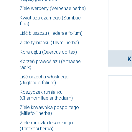
Ziele werbeny (Verbenae herba)
Kwiat bzu czarnego (Sambuci
flos)
Liść bluszczu (Hederae folium)
Ziele tymianku (Thymi herba)
Kora dębu (Quercus cortex)
K
Korzeń prawoślazu (Althaeae
radix)
Liść orzecha włoskiego
(Juglandis folium)
Koszyczek rumianku
(Chamomillae anthodium)
Ziele krwawnika pospolitego
(Millefolii herba)
Ziele mniszka lekarskiego
(Taraxaci herba)