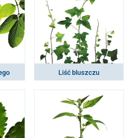
nego
Liść bluszczu