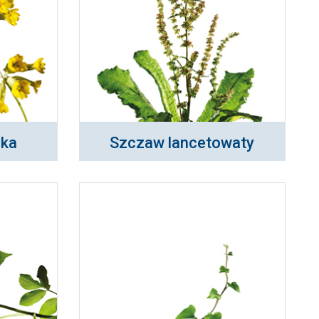
nka
Szczaw lancetowaty