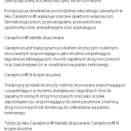
ziela tysiącznika, korzenia lubczyku, liście rozmarynu.
Kompozycja składników pochodzenia naturalnego zawartych w
leku Canephron® wykazuje szerokie spektrum właściwości
farmakologicznych: przeciwzapalne, przeciwbólowe,
spazmolitycznie, antyadhezyjne oraz wypłukujące.
Canephron® tabletki drażowane
Canephron jest tradycyjnym produktem leczniczym roślinnym,
stosowanym wspomagająco jako leczenie uzupełniające
łagodnie przebiegających chorób zapalnych dróg moczowych
oraz zapobiegawczo w osadzania się piasku nerkowego.
Canephron® N krople doustne
Tradycyjny produkt leczniczy roślinny stosowany wspomagająco
i uzupełniająco w leczeniu dolegliwości łagodnych chorób
zapalnych dolnych dróg moczowych oraz jako środek
zapobiegawczy i wspomagający leczenie pacjentów z kamicą
dróg moczowych lub tendencją do odkładania się piasku
nerkowego.
*dotyczy leku Canephron® tabletki drażowane, Canephron® N
krople doustne