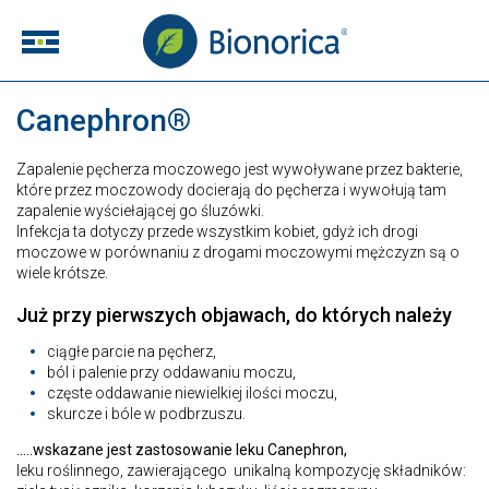
Canephron®
Zapalenie pęcherza moczowego jest wywoływane przez bakterie,
które przez moczowody docierają do pęcherza i wywołują tam
zapalenie wyściełającej go śluzówki.
Infekcja ta dotyczy przede wszystkim kobiet, gdyż ich drogi
moczowe w porównaniu z drogami moczowymi mężczyzn są o
wiele krótsze.
Już przy pierwszych objawach, do których należy
ciągłe parcie na pęcherz,
ból i palenie przy oddawaniu moczu,
częste oddawanie niewielkiej ilości moczu,
skurcze i bóle w podbrzuszu.
…..wskazane jest zastosowanie leku Canephron,
leku roślinnego, zawierającego unikalną kompozycję składników: