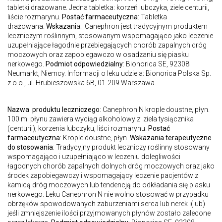
tabletki drażowane. Jedna tabletka: korzeń lubczyka, ziele centurii,
liście rozmarynu.
Postać farmaceutyczna
: Tabletka
drażowana.
Wskazani
a: Canephron jest tradycyjnym produktem
leczniczym roślinnym, stosowanym wspomagająco jako leczenie
uzupełniające łagodnie przebiegających chorób zapalnych dróg
moczowych oraz zapobiegawczo w osadzaniu się piasku
nerkowego.
Podmiot odpowiedzialny
: Bionorica SE, 92308
Neumarkt, Niemcy. Informacji o leku udziela: Bionorica Polska Sp.
z o.o., ul. Hrubieszowska 6B, 01-209 Warszawa.
Nazwa produktu leczniczego
: Canephron N krople doustne, płyn.
100 ml płynu zawiera wyciąg alkoholowy z: ziela tysiącznika
(centurii), korzenia lubczyku, liści rozmarynu.
Postać
farmaceutyczna
: Krople doustne, płyn.
Wskazania terapeutyczne
do stosowania
: Tradycyjny produkt leczniczy roślinny stosowany
wspomagająco i uzupełniająco w leczeniu dolegliwości
łagodnych chorób zapalnych dolnych dróg moczowych oraz jako
środek zapobiegawczy i wspomagający leczenie pacjentów z
kamicą dróg moczowych lub tendencją do odkładania się piasku
nerkowego. Leku Canephron N nie wolno stosować w przypadku
obrzęków spowodowanych zaburzeniami serca lub nerek i(lub)
jeśli zmniejszenie ilości przyjmowanych płynów zostało zalecone