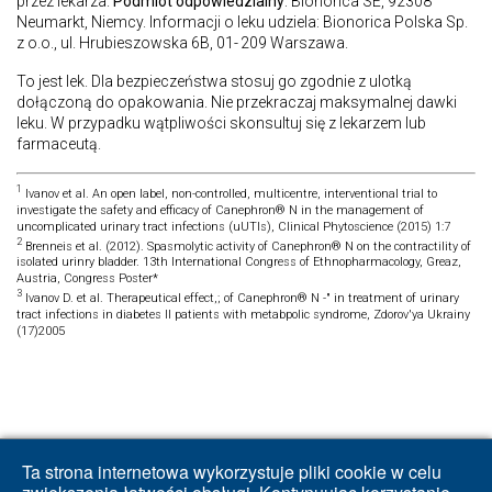
przez lekarza.
Podmiot odpowiedzialny
: Bionorica SE, 92308
Neumarkt, Niemcy. Informacji o leku udziela: Bionorica Polska Sp.
z o.o., ul. Hrubieszowska 6B, 01- 209 Warszawa.
To jest lek. Dla bezpieczeństwa stosuj go zgodnie z ulotką
dołączoną do opakowania. Nie przekraczaj maksymalnej dawki
leku. W przypadku wątpliwości skonsultuj się z lekarzem lub
farmaceutą.
1
Ivanov et al. An open label, non-controlled, multicentre, interventional trial to
investigate the safety and efficacy of Canephron® N in the management of
uncomplicated urinary tract infections (uUTIs), Clinical Phytoscience (2015) 1:7
2
Brenneis et al. (2012). Spasmolytic activity of Canephron® N on the contractility of
isolated urinry bladder. 13th International Congress of Ethnopharmacology, Greaz,
Austria, Congress Poster*
3
Ivanov D. et al. Therapeutical effect,; of Canephron® N -" in treatment of urinary
tract infections in diabetes II patients with metabpolic syndrome, Zdorov'ya Ukrainy
(17)2005
Ta strona internetowa wykorzystuje pliki cookie w celu